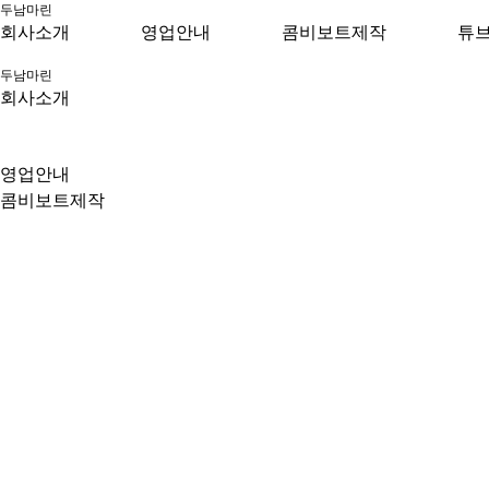
두남마린
회사소개
영업안내
콤비보트제작
튜브
두남마린
회사소개
영업안내
콤비보트제작