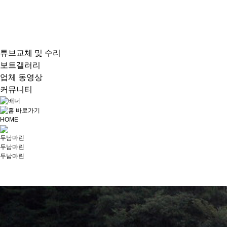
튜브교체 및 수리
보트갤러리
업체 동영상
커뮤니티
HOME
두남마린
두남마린
두남마린