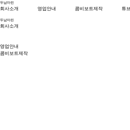
두남마린
회사소개
영업안내
콤비보트제작
튜브
두남마린
회사소개
영업안내
콤비보트제작