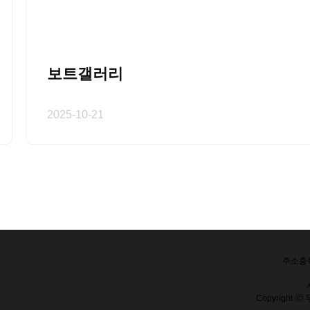
보트갤러리
2025-10-21
주소
충
Copyright ⓒ 